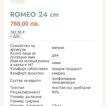
ROMEO 24 cm
768,00 лв.
392,86 €
с ДДС
Семейство на
матрак
артикула:
Колко лица за
две
ползване има
Има ли носеща рамка
няма
и каква е тя?
Комфорт субективен
средна твърдост
Комфорт проектен
умерен
профилирана
Състав на ядрото
пяна,мемори
Текстил
текстил със сребърни
Рециклируемост
90%
Размер, дължина
Размер, ширина
Размер , височина
24см.