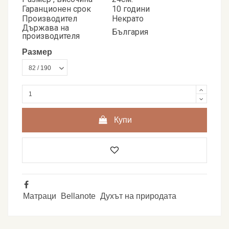
Гаранционен срок
10 години
Производител
Некрато
Държава на
България
производителя
Размер
Купи
Матраци
Bellanote
Духът на природата