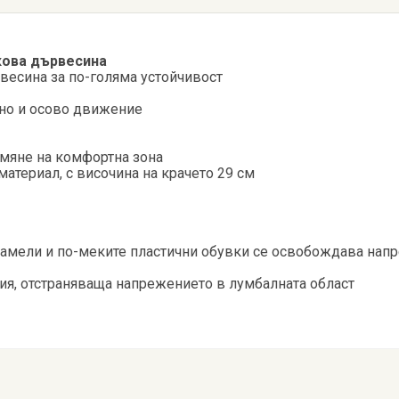
кова дървесина
весина за по-голяма устойчивост
лно и осово движение
рмяне на комфортна зона
материал, с височина на крачето 29 см
ламели и по-меките пластични обувки се освобождава напр
ия, отстраняваща напрежението в лумбалната област