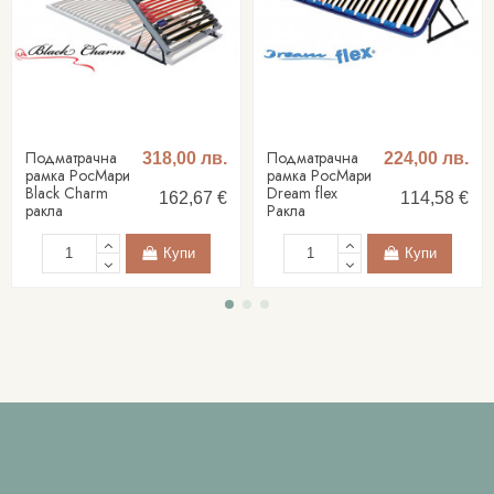
Подматрачна
Подматрачна
318,00 лв.
224,00 лв.
рамка РосМари
рамка РосМари
Black Charm
Dream flex
162,67 €
114,58 €
ракла
Ракла
Купи
Купи