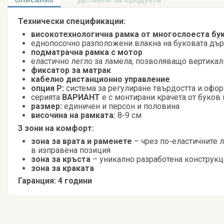
Технически спецификации:
високотехнологична рамка от многослоеста бу
еднопосочно разположени влакна на буковата дър
подматрачна рамка с мотор
еластично легло за ламела, позволяващо вертика
фиксатор за матрак
кабелно дистанционно управление
опция Р:
система за регулиране твърдостта и офо
серията
ВАРИАНТ
е с монтирани крачета от буков 
размер:
единичен и персон и половина
височина на рамката:
8-9 см
3 зони на комфорт:
зона за врата и раменете
– чрез по-еластичните 
в изправена позиция
зона за кръста
– уникално разработена конструкц
зона за краката
Гаранция: 4 години