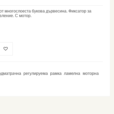
от многослоеста букова дървесина. Фиксатор за
вление. С мотор.
одматрачна
регулируема
рамка
ламелна
моторна