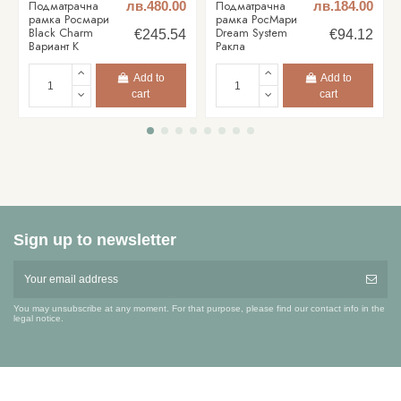
Подматрачна
Подматрачна
лв.480.00
лв.184.00
рамка Росмари
рамка РосМари
Black Charm
Dream System
€245.54
€94.12
Вариант К
Ракла
Add to
Add to
cart
cart
Sign up to newsletter
You may unsubscribe at any moment. For that purpose, please find our contact info in the
legal notice.