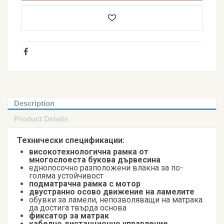
Description
Product Details
Технически спецификации:
високотехнологична рамка от
многослоеста букова дървесина
еднопосочно разположени влакна за по-
голяма устойчивост
подматрачна рамка с мотор
двустранно осово движение на ламелите
обувки за ламели, непозволяващи на матрака
да достига твърда основа
фиксатор за матрак
кабелно дистанционно управление