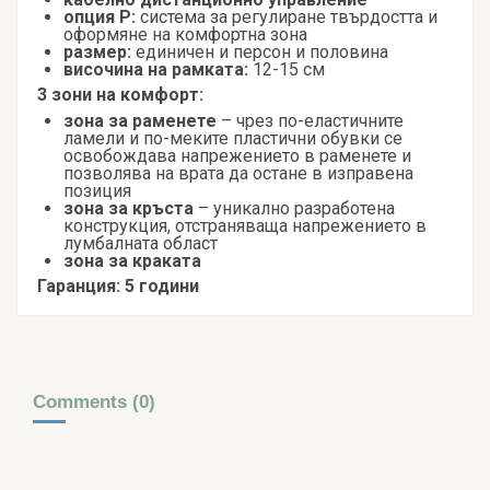
опция Р:
система за регулиране твърдостта и
оформяне на комфортна зона
размер:
единичен и персон и половина
височина на рамката:
12-15 см
3 зони на комфорт:
зона за раменете
– чрез по-еластичните
ламели и по-меките пластични обувки се
освобождава напрежението в раменете и
позволява на врата да остане в изправена
позиция
зона за кръста
– уникално разработена
конструкция, отстраняваща напрежението в
лумбалната област
зона за краката
Гаранция: 5 години
Comments (0)