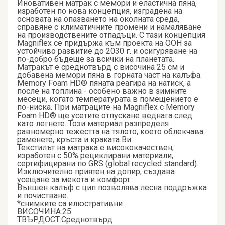
Иновативен матрак с мемори и еластична пяна,
изработен по нова концепция, изградена на
основата на опазването на околната среда,
справяне с климатичните промени и намаляване
на производствените отпадъци. С тази концепция
Magniflex се придържа към проекта на ООН за
устойчиво развитие до 2030 г. и осигуряване на
по-добро бъдеще за всички на планетата.
Матракът е среднотвърд с височина 25 см и
добавена мемори пяна в горната част на калъфа.
Memory Foam HD® пяната реагира на натиск, а
после на топлина - особено важно в зимните
месеци, когато температурата в помещението е
по-ниска. При матраците на Magniflex с Memory
Foam HD® ще усетите отпускане веднага след
като легнете. Този материал разпределя
равномерно тежестта на тялото, което облекчава
раменете, кръста и краката Ви.
Текстилът на матрака е висококачествен,
изработен с 50% рециклирани материали,
сертифицирани по GRS (global recycled standard).
Изключително приятен на допир, създава
усещане за мекота и комфорт.
Външен калъф с цип позволява лесна поддръжка
и почистване.
*снимките са илюстративни
ВИСОЧИНА:25
ТВЪРДОСТ:Среднотвърд