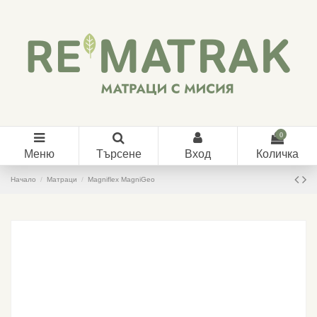
0
Меню
Търсене
Вход
Количка
Начало
Матраци
Magniflex MagniGeo