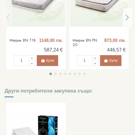
Матрак BN T18
Матрак BN PN
1148,00 лв.
873,00 лв.
20
587,24 €
446,57 €
Купи
Купи
Други потребители закупиха също: