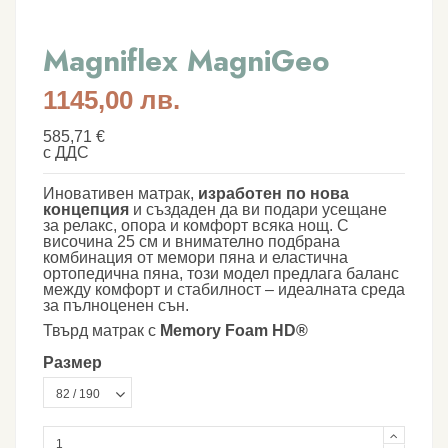
Magniflex MagniGeo
1145,00 лв.
585,71 €
с ДДС
Иновативен матрак,
изработен по нова
концепция
и
създаден да ви подари усещане
за релакс, опора и комфорт всяка нощ. С
височина 25 см и внимателно подбрана
комбинация от мемори пяна и еластична
ортопедична пяна, този модел предлага баланс
между комфорт и стабилност – идеалната среда
за пълноценен сън.
Твърд матрак с
Memory Foam HD®
Размер