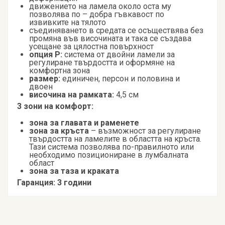
движението на ламела около оста му
позволява по – добра гъвкавост по
извивките на тялото
съединяването в средата се осъществява без
промяна във височината и така се създава
усещане за цялостна повърхност
опция Р:
система от двойни ламели за
регулиране твърдостта и оформяне на
комфортна зона
размер:
единичен, персон и половина и
двоен
височина на рамката:
4,5 см
3 зони на комфорт:
зона за главата и раменете
зона за кръста
– възможност за регулиране
твърдостта на ламелите в областта на кръста.
Тази система позволява по-правилното или
необходимо позициониране в лумбалната
област
зона за таза и краката
Гаранция: 3 години