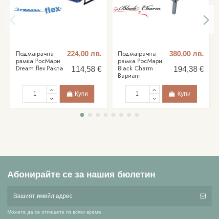
Подматрачна
Подматрачна
224,00 лв.
380,00 лв.
рамка РосМари
рамка РосМари
Dream flex Ракла
Black Charm
114,58 €
194,38 €
Вариант
Купи
Купи
Абонирайте се за нашия бюлетин
Можете да се отпишете по всяко време.