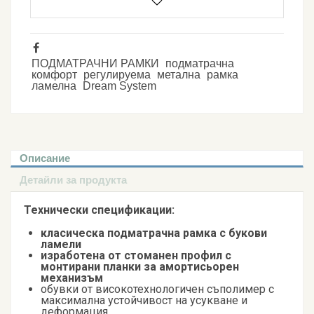
ПОДМАТРАЧНИ РАМКИ
подматрачна
комфорт
регулируема
метална
рамка
ламелна
Dream System
Описание
Детайли за продукта
Технически спецификации:
класическа подматрачна рамка с букови
ламели
изработена от стоманен профил с
монтирани планки за амортисьорен
механизъм
обувки от високотехнологичен съполимер с
максимална устойчивост на усукване и
деформация