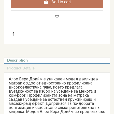
Add to cart
Description
Product Details
Алое Вера Дрийм е уникален модел двулицев
матрак с ядро от едностранно профилирана
високоеластична пяна, което предлага
възможност за избор на усещане за мекота и
комфорт. Профилираната зона на матрака
създава усещане за естествен пружиниращ и
масажиращ ефект. Допринася за по-добрата
вентилация и естествено самопроветряване на
матрака. Модел Алое Вера Дрийм се предлага със