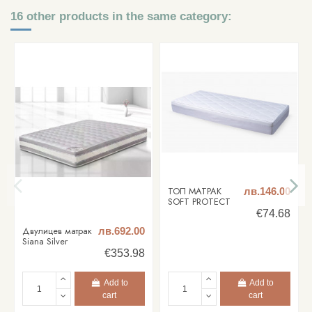
16 other products in the same category:
ТОП МАТРАК
лв.146.00
SOFT PROTECT
€74.68
Двулицев матрак
лв.692.00
Siana Silver
€353.98
Add to
Add to
cart
cart