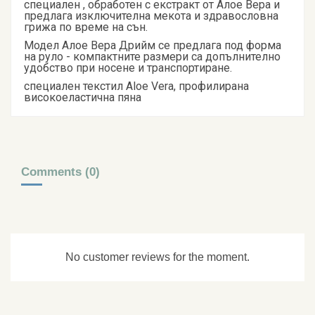
специален , обработен с екстракт от Алое Вера и
предлага изключителна мекота и здравословна
грижа по време на сън.
Модел Алое Вера Дрийм се предлага под форма
на руло - компактните размери са допълнително
удобство при носене и транспортиране.
специален текстил Aloe Vera, профилирана
високоеластична пяна
Comments (0)
No customer reviews for the moment.