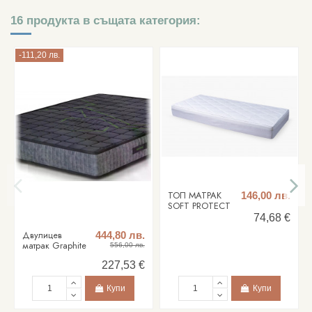
16 продукта в същата категория:
-111,20 лв.
ТОП МАТРАК
146,00 лв.
SOFT PROTECT
74,68 €
Двулицев
444,80 лв.
матрак Graphite
556,00 лв.
227,53 €
Купи
Купи