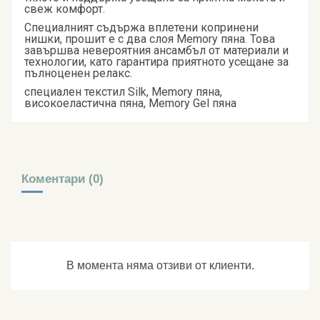
свеж комфорт.
Специалният съдържа вплетени копринени
нишки, прошит е с два слоя Memory пяна. Това
завършва невероятния ансамбъл от материали и
технологии, като гарантира приятното усещане за
пълноценен релакс.
специален текстил Silk, Memory пяна,
високоеластична пяна, Memory Gel пяна
Коментари (0)
В момента няма отзиви от клиенти.