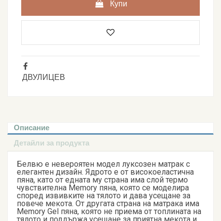
Купи
ДВУЛИЦЕВ
Описание
Детайли за продукта
Белвю е невероятен модел луксозен матрак с
елегантен дизайн. Ядрото е от високоеластична
пяна, като от едната му страна има слой термо
чувствителна Memory пяна, която се моделира
според извивките на тялото и дава усещане за
повече мекота. От другата страна на матрака има
Memory Gel пяна, която не приема от топлината на
тялото и поддържа усещане за приятна мекота и