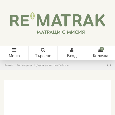
0
Меню
Търсене
Вход
Количка
Начало
Топ матраци
Двулицев матрак Bellevue