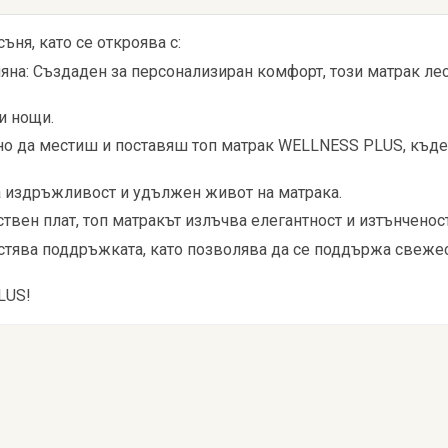
ня, като се откроява с:
на: Създаден за персонализиран комфорт, този матрак лесн
и нощи.
но да местиш и поставяш топ матрак WELLNESS PLUS, къде
а издръжливост и удължен живот на матрака.
вен плат, топ матракът излъчва елегантност и изтънченост
тява поддръжката, като позволява да се поддържа свежес
LUS!