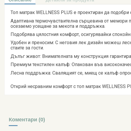
Топ матрак WELLNESS PLUS е проектиран да подобри съ
Адаптивна термочувствителна сърцевина от мемори пя
осезаемо усещане за мекота и поддръжка.
Подобрява цялостния комфорт, осигурявайки спокойн
Удобен и преносим: С неговия лек дизайн можеш лес
стаите за гости.
Дълъг живот: Внимателната му конструкция гарантир
Премиум текстилен калъф: Опакован във висококачест
Лесна поддръжка: Свалящият се, миещ се калъф опрос
Открий несравним комфорт с топ матрак WELLNESS P
Коментари (0)