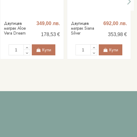
Двулицев
Двулицев
349,00 лв.
692,00 лв.
матрак Aloe
матрак Siana
Vera Dream
Silver
178,53 €
353,98 €
Купи
Купи