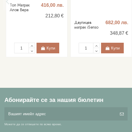
Топ Матрак
416,00 лв.
Алое Вера
212,80 €
Двулицев
682,00 лв.
матрак iSenso
348,87 €
Купи
Купи
Абонирайте се за нашия бюлетин
Можете да се отпишете по всяко време.