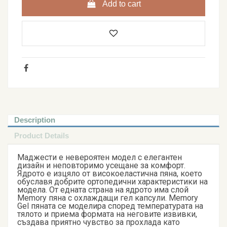
Add to cart
Description
Product Details
Маджести е невероятен модел с елегантен
дизайн и неповторимо усещане за комфорт.
Ядрото е изцяло от високоеластична пяна, което
обуславя добрите ортопедични характеристики на
модела. От едната страна на ядрото има слой
Memory пяна с охлаждащи гел капсули. Memory
Gel пяната се моделира според температурата на
тялото и приема формата на неговите извивки,
създава приятно чувство за прохлада като