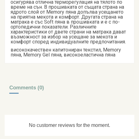
осигурява отлична терморегулация на тялото по
време на сън. В прошивката от същата страна на
ядрото слой от Memory пяна допълва усещането
на приятна мекота и комфорт. Другата страна на
матрака е със Soft пяна в прошивката и е с по-
ортопедични показатели. Различните
характеристики от двете страни на матрака дават
възможност за избор на усещане за мекота и
комфорт според индивидуалните предпочитания.
висококачествен капитониран текстил, Memory
пяна, Memory Gel пяна, високоеластична пяна
Comments (0)
No customer reviews for the moment.