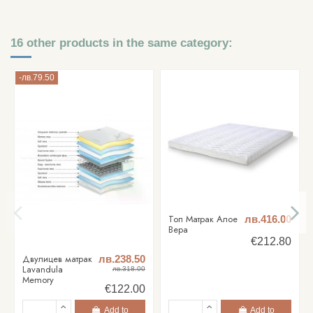
16 other products in the same category:
-лв.79.50
Топ Матрак Алое
лв.416.00
Вера
€212.80
Двулицев матрак
лв.238.50
Lavandula
лв.318.00
Memory
€122.00
Add to
Add to