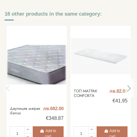
16 other products in the same category:
ТОП МАТРАК
лв.82.00
COMFORTA
€41.95
Двулицев матрак
лв.682.00
iSenso
€348.87
Add to
Add to
cart
cart