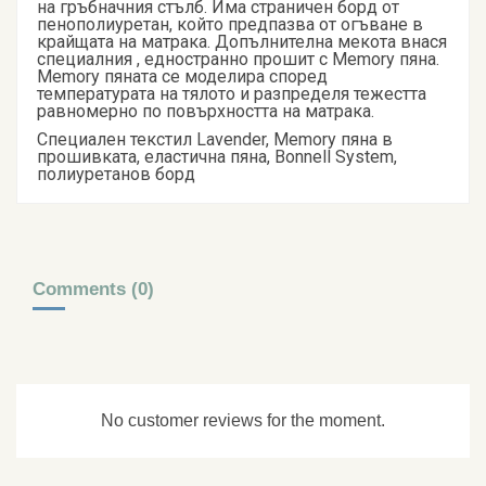
на гръбначния стълб. Има страничен борд от
пенополиуретан, който предпазва от огъване в
крайщата на матрака. Допълнителна мекота внася
специалния , едностранно прошит с Memory пяна.
Memory пяната се моделира според
температурата на тялото и разпределя тежестта
равномерно по повърхността на матрака.
Специален текстил Lavender, Memory пяна в
прошивката, еластична пяна, Bonnell System,
полиуретанов борд
Comments (0)
No customer reviews for the moment.