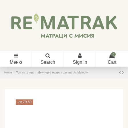
0
Меню
Search
Sign in
Cart
Home
Топ матраци
Двулицев матрак Lavandula Memory
-лв.79.50