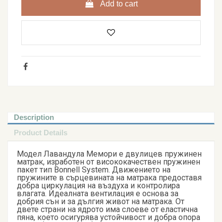
Add to cart
Description
Product Details
Модел Лавандула Мемори е двулицев пружинен
матрак, изработен от висококачествен пружинен
пакет тип Bonnell System. Движението на
пружините в сърцевината на матрака предоставя
добра циркулация на въздуха и контролира
влагата. Идеалната вентилация е основа за
добрия сън и за дългия живот на матрака. От
двете страни на ядрото има слоеве от еластична
пяна, което осигурява устойчивост и добра опора