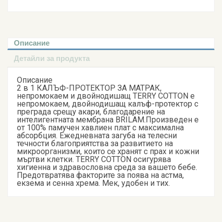
Описание
Детайли за продукта
Описание
2 в 1 КАЛЪФ-ПРОТЕКТОР ЗА МАТРАК,
непромокаем и двойнодишащ TERRY COTTON е
непромокаем, двойнодишащ калъф-протектор с
преграда срещу акари, благодарение на
интелигентната мембрана BRILAM.Произведен е
от 100% памучен хавлиен плат с максимална
абсорбция. Ежедневната загуба на телесни
течности благоприятства за развитието на
микроорганизми, които се хранят с прах и кожни
мъртви клетки. TERRY COTTON осигурява
хигиенна и здравословна среда за вашето бебе.
Предотвратява факторите за поява на астма,
екзема и сенна хрема. Мек, удобен и тих.