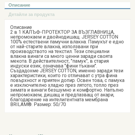
Описание
Детайли за продукта
Описание
2 в 1 КАЛЪФ-ПРОТЕКТОР ЗА ВЪЗГЛАВНИЦА,
непромокаем и двойнодишащ. JERSEY COTTON
100% естествени памучни влакна. Памукът е едно
от най-старите влакна, използвани при
производството на текстил. Тези специални
влакна винаги са много ценни заради своята
мекота. В действителност, "памук", в стария
индуски език, означава "фини тъкани".
Създадохме JERSEY COTTON, именно заради тези
характеристики, които го отличават с утра фина
повърхност и приятен допир. Освен това, с памука
е изключително хладно през лятото, топло през
зимата и винаги безшумно и комфортно. Напълно
непромокаем, дишащ и предпазващ от акари,
благодарение на интелигентната мембрана
BRILAM®. Размер: 50/70