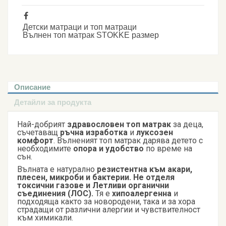
Детски матраци и топ матраци
Вълнен топ матрак STOKKE размер
Описание
Детайли за продукта
Най-добрият
здравословен топ матрак
за деца,
съчетаващ
ръчна изработка
и
луксозен
комфорт
. Вълненият топ матрак дарява детето с
необходимите
опора и удобство
по време на
сън.
Вълната е натурално
резистентна към акари,
плесен, микроби и бактерии.
Не отделя
токсични газове и Летливи органични
съединения (ЛОС).
Тя е
хипоалергенна
и
подходяща както за новородени, така и за хора
страдащи от различни алергии и чувствителност
към химикали.