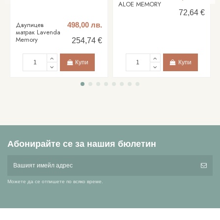
ALOE MEMORY
72,64 €
Двулицев
498,00 лв.
матрак Lavenda
Memory
254,74 €
Купи
Купи
Абонирайте се за нашия бюлетин
Можете да се отпишете по всяко време.