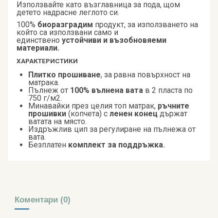
Използвайте като възглавница за пода, щом
детето надрасне леглото си.
100%
биоразградим
продукт, за използването на
който са използвани само и
единствено
устойчиви и възобновяеми
материали.
ХАРАКТЕРИСТИКИ
Плитко прошиване
, за равна повърхност на
матрака.
Пълнеж от
100% вълнена вата
в 2 пласта по
750 г/м2.
Минавайки през целия топ матрак,
ръчните
прошивки
(копчета) с
ленен конец
държат
ватата на място.
Издръжлив цип за регулиране на пълнежа от
вата.
Безплатен
комплект за поддръжка.
Коментари (0)