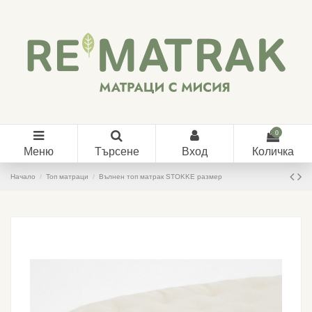
0
Меню
Търсене
Вход
Количка
Начало
Топ матраци
Вълнен топ матрак STOKKE размер