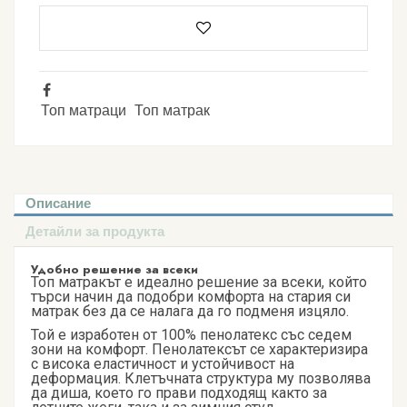
Топ матраци
Топ матрак
Описание
Детайли за продукта
Удобно решение за всеки
Топ матракът е идеално решение за всеки, който
търси начин да подобри комфорта на стария си
матрак без да се налага да го подменя изцяло.
Той е изработен от 100% пенолатекс със седем
зони на комфорт. Пенолатексът се характеризира
с висока еластичност и устойчивост на
деформация. Клетъчната структура му позволява
да диша, което го прави подходящ както за