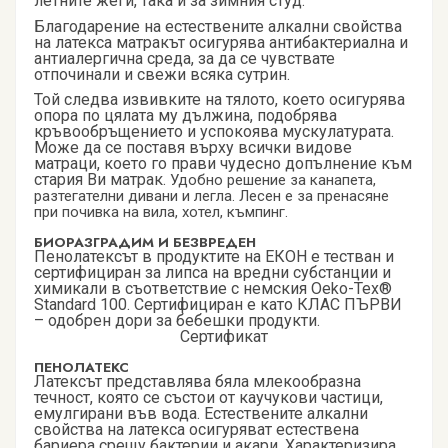
летните жеги, така и за зимния студ.
Благодарение на естествените алкални свойства
на латекса матракът осигурява антибактериална и
антиалергична среда, за да се чувствате
отпочинали и свежи всяка сутрин.
Той следва извивките на тялото, което осигурява
опора по цялата му дължина, подобрява
кръвообръщението и успокоява мускулатурата.
Може да се поставя върху всички видове
матраци, което го прави чудесно допълнение към
стария Ви матрак.
Удобно решение за канапета,
разтегателни дивани и легла. Лесен е за пренасяне
при почивка на вила, хотел, къмпинг.
БИОРАЗГРАДИМ И БЕЗВРЕДЕН
Пенолатексът в продуктите на ЕКОН е тестван и
сертифициран за липса на вредни субстанции и
химикали в съответствие с немския Oeko-Tex®
Standard 100. Сертифициран е като КЛАС ПЪРВИ
– одобрен дори за бебешки продукти.
Сертификат
ПЕНОЛАТЕКС
Латексът представлява бяла млекообразна
течност, която се състои от каучукови частици,
емулгирани във вода. Естествените алкални
свойства на латекса осигуряват естествена
бариера срещу бактерии и акари. Характеризира