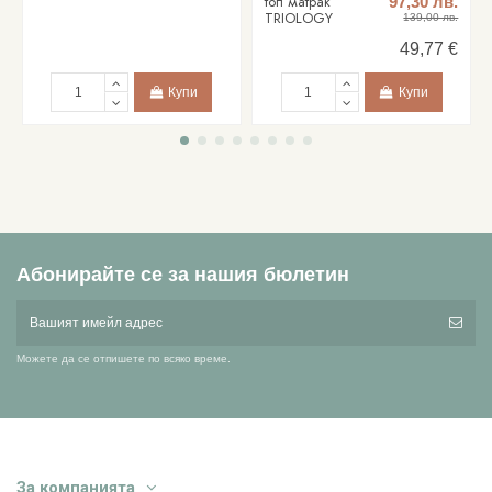
топ матрак
97,30 лв.
TRIOLOGY
139,00 лв.
49,77 €
Купи
Купи
Абонирайте се за нашия бюлетин
Можете да се отпишете по всяко време.
За компанията