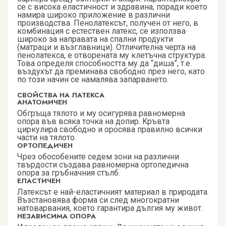
се с висока еластичност и здравина, поради което
намира широко приложение в различни
производства. Пенолатексът, получен от него, в
комбинация с естествен латекс, се използва
широко за направата на спални продукти
(матраци и възглавници). Отличителна черта на
пенолатекса, е отворената му клетъчна структура.
Това определя способността му да “диша”, т.е.
въздухът да преминава свободно през него, като
по този начин се намалява запарването.
СВОЙСТВА НА ЛАТЕКСА
АНАТОМИЧЕН
Обгръща тялото и му осигурява равномерна
опора във всяка точка на допир. Kръвта
циркулира свободно и оросява правилно всички
части на тялото.
ОРТОПЕДИЧЕН
Чрез обособените седем зони на различни
твърдости създава равномерна ортопедична
опора за гръбначния стълб.
ЕЛАСТИЧЕН
Латексът е най-еластичният материал в природата.
Възстановява форма си след многократни
натоварвания, което гарантира дългия му живот.
НЕЗАВИСИМА ОПОРА