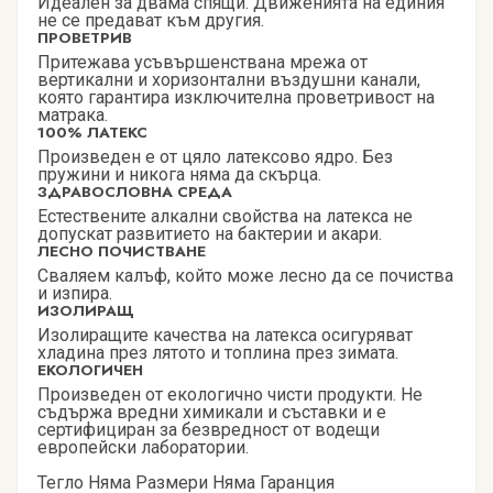
Идеален за двама спящи. Движенията на единия
не се предават към другия.
ПРОВЕТРИВ
Притежава усъвършенствана мрежа от
вертикални и хоризонтални въздушни канали,
която гарантира изключителна проветривост на
матрака.
100% ЛАТЕКС
Произведен е от цяло латексово ядро. Без
пружини и никога няма да скърца.
ЗДРАВОСЛОВНА СРЕДА
Естествените алкални свойства на латекса не
допускат развитието на бактерии и акари.
ЛЕСНО ПОЧИСТВАНЕ
Сваляем калъф, който може лесно да се почиства
и изпира.
ИЗОЛИРАЩ
Изолиращите качества на латекса осигуряват
хладина през лятото и топлина през зимата.
ЕКОЛОГИЧЕН
Произведен от екологично чисти продукти. Не
съдържа вредни химикали и съставки и е
сертифициран за безвредност от водещи
европейски лаборатории.
Тегло Няма Размери Няма Гаранция